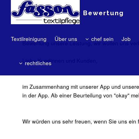
Bewertung
Textilreinigung
Über uns
chef sein
Job
Bewertung unsere Leistung, wir wollen uns ver
Liebe Kundinnen und Kunden,
rechtliches
im Zusammenhang mit unserer App und unseren K
in der App. Ab einer Beurteilung von "okay" me
Wir würden uns sehr freuen, wenn Sie uns ein 